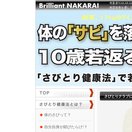
考案者NAKAR
体質改善を通し
さびとりクラブに
体のさびって？
自分自身が錆びたらけ!？