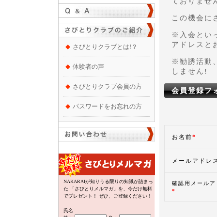
ておりません
この機会に
※入会とい
アドレスと
さびとりクラブとは!？
※勧誘活動
体験者の声
しません!
さびとりクラブ会員の方
会員登録フ
パスワードをお忘れの方
お名前
*
メールアドレ
NAKARAIが知りうる限りの知識が詰まっ
確認用メールア
た 「さびとりメルマガ」を、今だけ無料
*
でプレゼント！ ぜひ、ご登録ください！
氏名