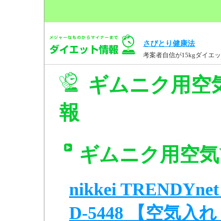
さびとり健康法
考案者自信が15kgダイ
ギムニク用空気
報
ギムニク用空気W
nikkei TREND
D-5448 【空気入