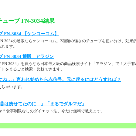
ーブ FN-3034結果
FN-3034 【ケンコーコム】
FN-3034の通販ならケンコーコム。2種類の強さのチューブを使い分け、効
られます。
N-3034 通販 - アラジン
 FN-3034」を買うなら日本最大級の商品検索サイト「アラジン」で！大手
イトをまるごと検索・比較できます。
にね…」言われ始めたら赤信号。元に戻るにはどうすれば？
えちゃいます。
昔は痩せてたのに…」「まるでダルマだ」
か？食事制限なしのダイエット法、今だけ無料で教えます。