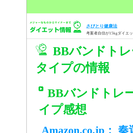
さびとり健康法
考案者自信が15kgダイ
BBバンドトレ
タイプの情報
BBバンドトレ
イプ感想
Amazon.co.jp