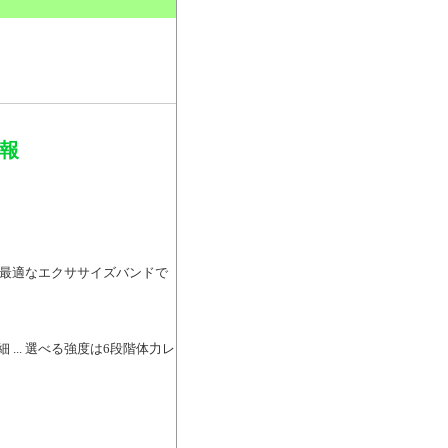
。
情報
グに最適なエクササイズバンドで
詳細 ... 選べる強度は6段階体力レ