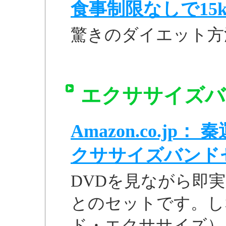
食事制限なしで15k
驚きのダイエット方
エクササイズバ
Amazon.co.j
クササイズバンドセッ
DVDを見ながら即
とのセットです。し
ド・エクササイズ）。 