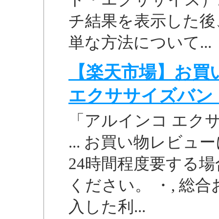
チ結果を表示した後
単な方法について...
【楽天市場】お買い
エクササイズバン
「アルインコ エク
... お買い物レビ
24時間程度要する
ください。 ・, 総
入した利...