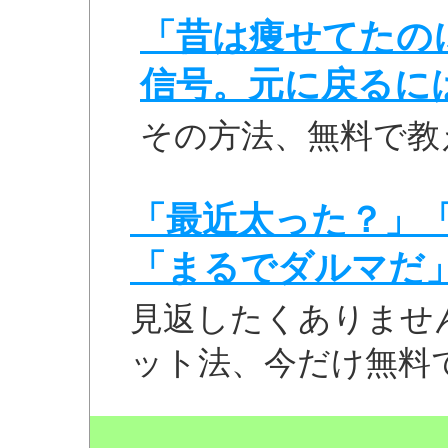
「昔は痩せてたの
信号。元に戻るに
その方法、無料で教
「最近太った？」
「まるでダルマだ
見返したくありませ
ット法、今だけ無料