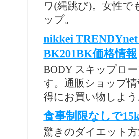
ワ(縄跳び)。女性
ップ。
nikkei TRENDY
BK201BK価格情報
BODY スキップロー
す。通販ショップ情
得にお買い物しよう
食事制限なしで15k
驚きのダイエット方