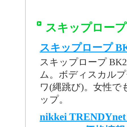
スキップロープ 
スキップロープ BK
スキップロープ BK
ム。ボディスカルプ
ワ(縄跳び)。女性
ップ。
nikkei TRENDY