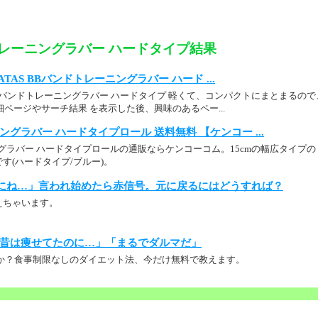
トレーニングラバー ハードタイプ結果
： HATAS BBバンドトレーニングラバー ハード ...
BBバンドトレーニングラバー ハードタイプ 軽くて、コンパクトにまとまるの
品詳細ページやサーチ結果 を表示した後、興味のあるペー...
ングラバー ハードタイプロール 送料無料 【ケンコー ...
グラバー ハードタイプロールの通販ならケンコーコム。15cmの幅広タイプの
す(ハードタイプ/ブルー)。
にね…」言われ始めたら赤信号。元に戻るにはどうすれば？
えちゃいます。
昔は痩せてたのに…」「まるでダルマだ」
か？食事制限なしのダイエット法、今だけ無料で教えます。