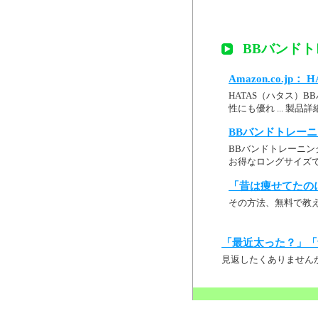
BBバンド
Amazon.co.jp
HATAS（ハタス）
性にも優れ ... 製
BBバンドトレーニ
BBバンドトレーニン
お得なロングサイズで
「昔は痩せてたの
その方法、無料で教
「最近太った？」「
見返したくありません