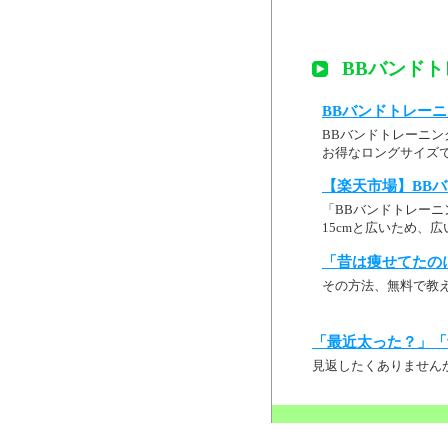
BBバンド
BBバンドトレーニ
BBバンドトレーニン
お得なロングサイズで
【楽天市場】BBバ
「BBバンドトレー
15cmと広いため、
「昔は痩せてたの
その方法、無料で教
「最近太った？」「
見返したくありません