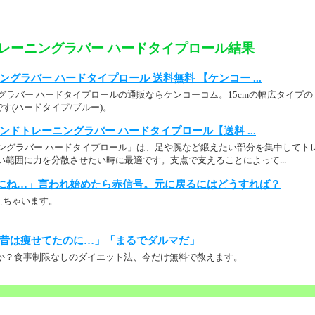
トレーニングラバー ハードタイプロール結果
ングラバー ハードタイプロール 送料無料 【ケンコー ...
グラバー ハードタイプロールの通販ならケンコーコム。15cmの幅広タイプの
す(ハードタイプ/ブルー)。
ンドトレーニングラバー ハードタイプロール【送料 ...
ニングラバー ハードタイプロール」は、足や腕など鍛えたい部分を集中してト
広い範囲に力を分散させたい時に最適です。支点で支えることによって...
にね…」言われ始めたら赤信号。元に戻るにはどうすれば？
えちゃいます。
昔は痩せてたのに…」「まるでダルマだ」
か？食事制限なしのダイエット法、今だけ無料で教えます。