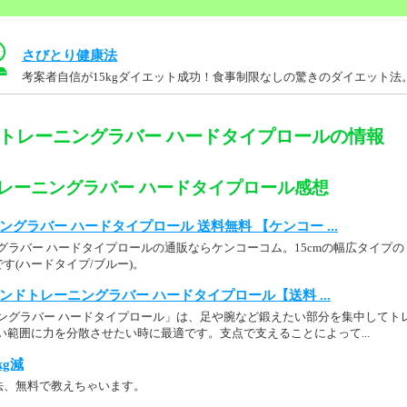
さびとり健康法
考案者自信が15kgダイエット成功！食事制限なしの驚きのダイエット法
ドトレーニングラバー ハードタイプロールの情報
トレーニングラバー ハードタイプロール感想
ングラバー ハードタイプロール 送料無料 【ケンコー ...
グラバー ハードタイプロールの通販ならケンコーコム。15cmの幅広タイプの
す(ハードタイプ/ブルー)。
ンドトレーニングラバー ハードタイプロール【送料 ...
ニングラバー ハードタイプロール」は、足や腕など鍛えたい部分を集中してト
広い範囲に力を分散させたい時に最適です。支点で支えることによって...
kg減
法、無料で教えちゃいます。