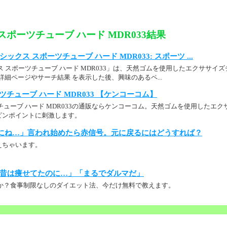
スポーツチューブ ハード MDR033結果
： アシックス スポーツチューブ ハード MDR033: スポーツ ...
ス スポーツチューブ ハード MDR033」は、天然ゴムを使用したエクササイ
 製品詳細ページやサーチ結果 を表示した後、興味のあるペ...
ツチューブ ハード MDR033 【ケンコーコム】
チューブ ハード MDR033の通販ならケンコーコム。天然ゴムを使用したエ
ピンポイントに刺激します。
にね…」言われ始めたら赤信号。元に戻るにはどうすれば？
えちゃいます。
昔は痩せてたのに…」「まるでダルマだ」
か？食事制限なしのダイエット法、今だけ無料で教えます。