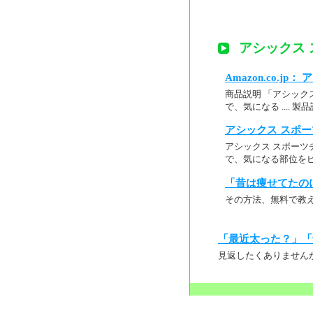
アシックス 
Amazon.co.jp
商品説明 「アシック
で、気になる ....
アシックス スポー
アシックス スポーツ
で、気になる部位を
「昔は痩せてたの
その方法、無料で教
「最近太った？」「
見返したくありません