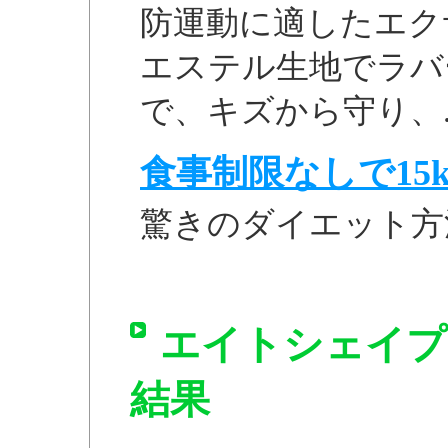
防運動に適したエク
エステル生地でラバ
で、キズから守り、..
食事制限なしで15k
驚きのダイエット方
エイトシェイプエ
結果