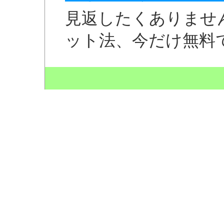
見返したくありませ
ット法、今だけ無料