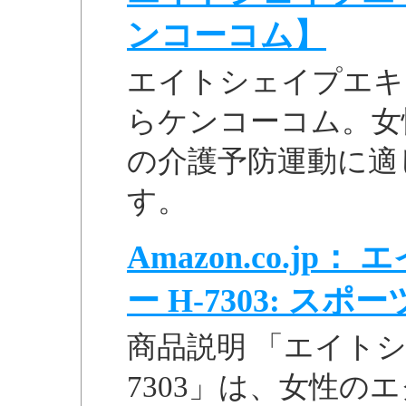
ンコーコム】
エイトシェイプエキス
らケンコーコム。女
の介護予防運動に適
す。
Amazon.co.j
ー H-7303: スポーツ 
商品説明 「エイトシ
7303」は、女性の