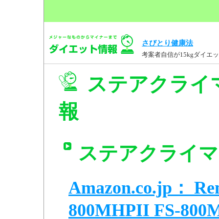
さびとり健康法
考案者自信が15kgダイ
ステアクライマー
報
ステアクライマー 
Amazon.co.jp：
800MHPII FS-800MH