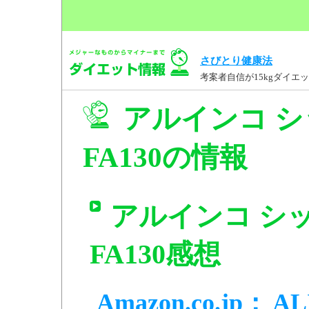
さびとり健康法
考案者自信が15kgダイ
アルインコ 
FA130の情報
アルインコ シ
FA130感想
Amazon.co.jp