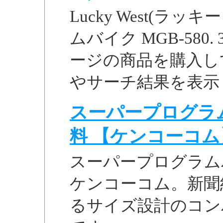
Lucky West(ラ
ムバイク MGB-58
ージの商品を購入して
やサーチ結果を表示し
スーパープログラムバ
料 【ケンコーコム
スーパープログラムバ
ケンコーコム。新聞
るサイズ設計のコン