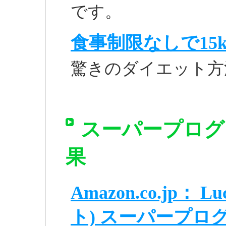
です。
食事制限なしで15k
驚きのダイエット方
スーパープログラ
果
Amazon.co.jp：
ト) スーパープログラ