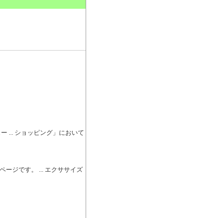
。
ュー ... ショッピング」において
ジです。 ... エクササイズ