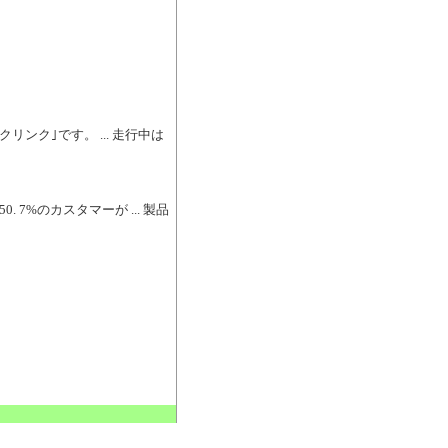
クリンク｣です。 ... 走行中は
. 7%のカスタマーが ... 製品