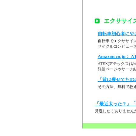
エクササイ
自転車初心者にや
自転車でエクササイズ！ 
サイクルコンピュータ
Amazon.co.jp
ATEX(アテックス) ゆ
詳細ページやサーチ結
「昔は痩せてたの
その方法、無料で教
「最近太った？」「
見返したくありません