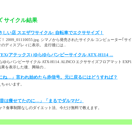
ズ サイクル結果
さしい店 スエザワサイクル: 自転車でエクササイズ！
2009_01110055.jpg. シマノから発売されたサイクル コンピューター｢サイ
のディスプレィに表示。 走行後には...
： ATEX(アテックス) ゆらゆらバンピーサイクル ATX-H114 ...
らゆらバンピーサイクル ATX-H114. ALINCO エクササイズフロアマット EXP150
果を表示した後、興味の...
にね…」言われ始めたら赤信号。元に戻るにはどうすれば？
えちゃいます。
昔は痩せてたのに…」「まるでダルマだ」
か？食事制限なしのダイエット法、今だけ無料で教えます。