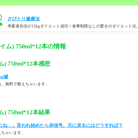
さびとり健康法
考案者自信が15kgダイエット成功！食事制限なしの驚きのダイエット法
ム) 750ml*12本の情報
) 750ml*12本感想
kg減
法、無料で教えちゃいます。
) 750ml*12本結果
にね…」言われ始めたら赤信号。元に戻るにはどうすれば？
えちゃいます。