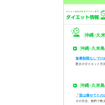
沖縄･久米
沖縄･久米島 
食事制限なしで15
驚きのダイエット方
沖縄･久米島 
「昔は痩せてたの
その方法、無料で教