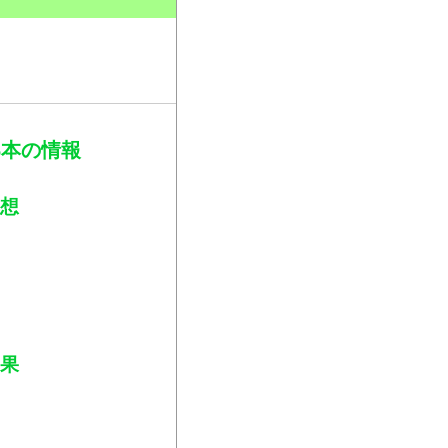
。
*6本の情報
感想
結果