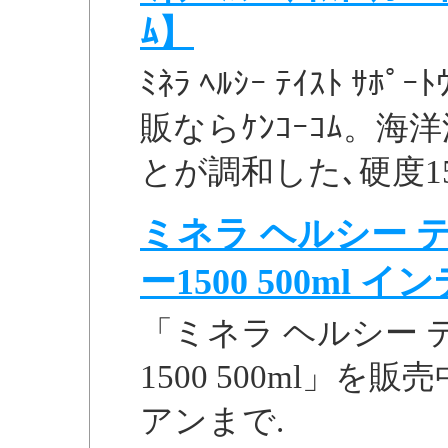
ﾑ】
ﾐﾈﾗ ﾍﾙｼｰ ﾃｲｽﾄ ｻﾎ
販ならｹﾝｺｰｺﾑ。海
とが調和した､硬度150
ミネラ ヘルシー 
ー1500 500ml イン
「ミネラ ヘルシー 
1500 500ml」
アンまで.