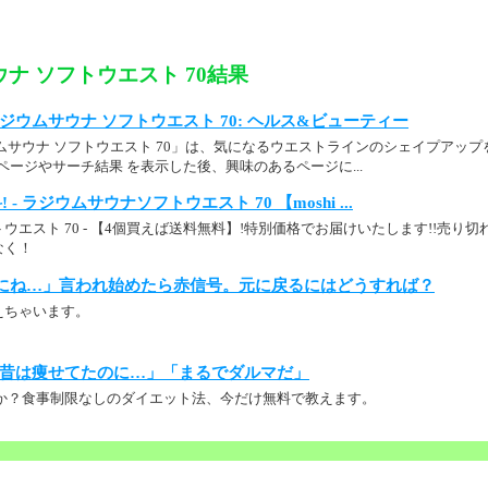
ナ ソフトウエスト 70結果
p： ラジウムサウナ ソフトウエスト 70: ヘルス&ビューティー
ムサウナ ソフトウエスト 70」は、気になるウエストラインのシェイプアッ
品詳細ページやサーチ結果 を表示した後、興味のあるページに...
- ラジウムサウナソフトウエスト 70 【moshi ...
ウエスト 70 - 【4個買えば送料無料】!特別価格でお届けいたします!!売り
なく！
にね…」言われ始めたら赤信号。元に戻るにはどうすれば？
えちゃいます。
昔は痩せてたのに…」「まるでダルマだ」
か？食事制限なしのダイエット法、今だけ無料で教えます。