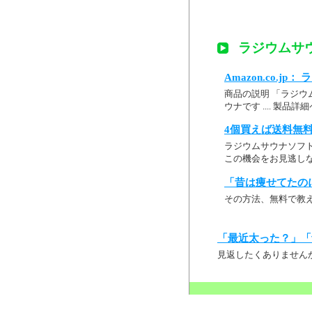
ラジウムサウ
Amazon.co.j
商品の説明 「ラジウ
ウナです .... 製
4個買えば送料無料! 
ラジウムサウナソフト
この機会をお見逃し
「昔は痩せてたの
その方法、無料で教
「最近太った？」「
見返したくありません