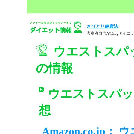
さびとり健康法
考案者自信が15kgダイ
ウエストスパッツ
の情報
ウエストスパッツサ
想
Amazon.co.jp