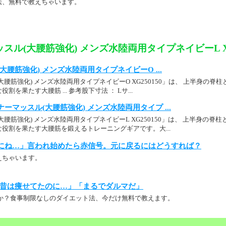
法、無料で教えちゃいます。
スル(大腰筋強化) メンズ水陸両用タイプネイビーL XG
大腰筋強化) メンズ水陸両用タイプネイビーO ...
大腰筋強化) メンズ水陸両用タイプネイビーO XG250150」は、 上半身の
を果たす大腰筋 ... 参考股下寸法 ： Lサ...
ーマッスル(大腰筋強化) メンズ水陸両用タイプ ...
大腰筋強化) メンズ水陸両用タイプネイビーL XG250150」は、 上半身の
役割を果たす大腰筋を鍛えるトレーニングギアです。大...
にね…」言われ始めたら赤信号。元に戻るにはどうすれば？
えちゃいます。
昔は痩せてたのに…」「まるでダルマだ」
か？食事制限なしのダイエット法、今だけ無料で教えます。