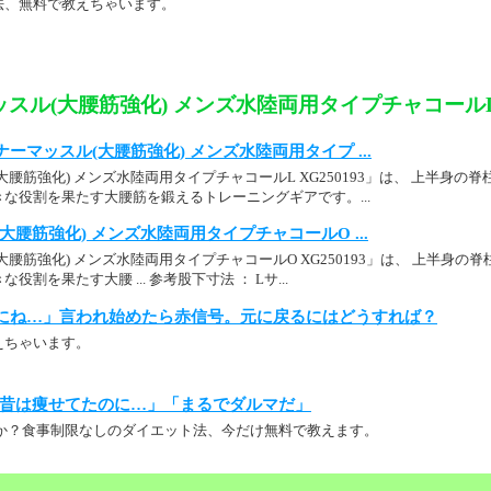
法、無料で教えちゃいます。
スル(大腰筋強化) メンズ水陸両用タイプチャコールL X
ーマッスル(大腰筋強化) メンズ水陸両用タイプ ...
大腰筋強化) メンズ水陸両用タイプチャコールL XG250193」は、 上半身
な役割を果たす大腰筋を鍛えるトレーニングギアです。...
大腰筋強化) メンズ水陸両用タイプチャコールO ...
大腰筋強化) メンズ水陸両用タイプチャコールO XG250193」は、 上半身
割を果たす大腰 ... 参考股下寸法 ： Lサ...
にね…」言われ始めたら赤信号。元に戻るにはどうすれば？
えちゃいます。
昔は痩せてたのに…」「まるでダルマだ」
か？食事制限なしのダイエット法、今だけ無料で教えます。