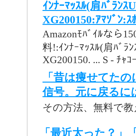
ｲﾝﾅｰﾏｯｽﾙ(肩ﾊﾞﾗﾝｽU
XG200150:ｱﾏｿﾞﾝ:ｽ
Amazonﾓﾊﾞｲﾙな
料!:ｲﾝﾅｰﾏｯｽﾙ(肩ﾊﾞﾗﾝ
XG200150. ... S - ﾁｬｺｰ
「昔は痩せてたの
信号。元に戻るに
その方法、無料で教
「最近太った？」