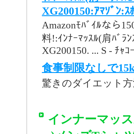
XG200150:ｱﾏｿﾞﾝ:ｽ
Amazonﾓﾊﾞｲﾙな
料!:ｲﾝﾅｰﾏｯｽﾙ(肩ﾊﾞﾗﾝ
XG200150. ... S - ﾁｬｺｰ
食事制限なしで15k
驚きのダイエット方
インナーマッス