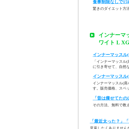
食事制限なしで15
驚きのダイエット方
インナーマ
ワイト L XG
インナーマッスル(
「インナーマッスル(肩
に引き寄せて、自然な
インナーマッスル(
インナーマッスル(肩バ
す。販売価格、スペッ
「昔は痩せてたの
その方法、無料で教
「最近太った？」「
見返したくありません