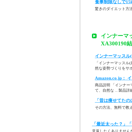
食事制限なしで15
驚きのダイエット方
インナーマッ
XA300190
インナーマッスル(
「インナーマッスル(肩
然な姿勢づくりをサポ
Amazon.co.j
商品説明 「インナーマ
て、自然な ... 製
「昔は痩せてたの
その方法、無料で教
「最近太った？」「
見返したくありません