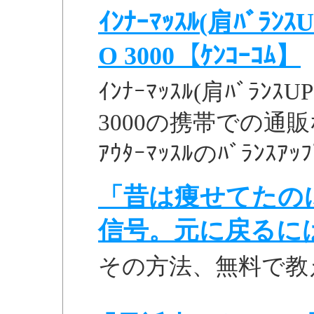
ｲﾝﾅｰﾏｯｽﾙ(肩ﾊﾞﾗﾝｽU
O 3000【ｹﾝｺｰｺﾑ】
ｲﾝﾅｰﾏｯｽﾙ(肩ﾊﾞﾗﾝｽUP
3000の携帯での通販な
ｱｳﾀｰﾏｯｽﾙのﾊﾞﾗﾝｽｱｯ
「昔は痩せてたの
信号。元に戻るに
その方法、無料で教