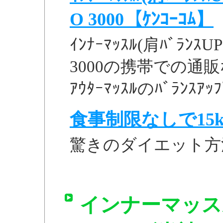
O 3000【ｹﾝｺｰｺﾑ】
ｲﾝﾅｰﾏｯｽﾙ(肩ﾊﾞﾗﾝｽUP
3000の携帯での通販な
ｱｳﾀｰﾏｯｽﾙのﾊﾞﾗﾝｽｱｯ
食事制限なしで15k
驚きのダイエット方
インナーマッス