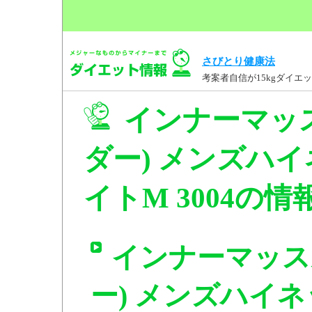
さびとり健康法
考案者自信が15kgダイ
インナーマッ
ダー) メンズハ
イトM 3004の情
インナーマッス
ー) メンズハイ