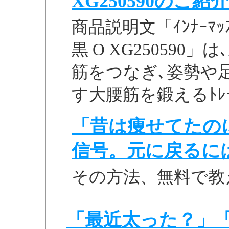
XG250590のご紹介
商品説明文「ｲﾝﾅｰﾏｯｽﾙ
黒 O XG25059
筋をつなぎ､姿勢や
す大腰筋を鍛えるﾄﾚｰﾆﾝ
「昔は痩せてたの
信号。元に戻るに
その方法、無料で教
「最近太った？」