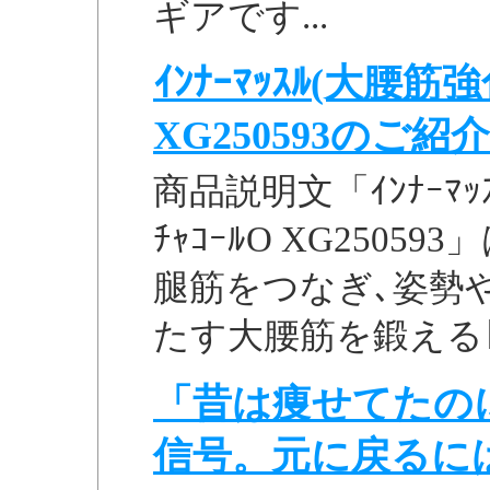
ギアです...
ｲﾝﾅｰﾏｯｽﾙ(大腰筋強化ｽ
XG250593のご紹介
商品説明文「ｲﾝﾅｰﾏｯｽﾙ
ﾁｬｺｰﾙO XG250
腿筋をつなぎ､姿勢
たす大腰筋を鍛えるﾄﾚｰ
「昔は痩せてたの
信号。元に戻るに