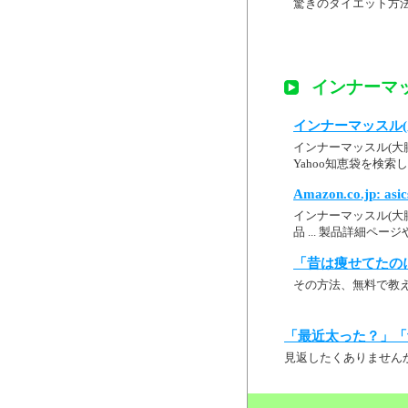
驚きのダイエット方
インナーマッ
インナーマッスル(大
インナーマッスル(大腰
Yahoo知恵袋を検索した
Amazon.co.jp
インナーマッスル(大腰
品 ... 製品詳細ペ
「昔は痩せてたの
その方法、無料で教
「最近太った？」「
見返したくありません