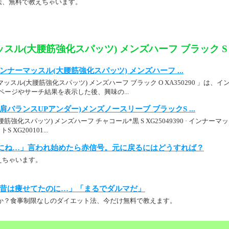
法、無料で教えちゃいます。
スル(大腰筋強化スパッツ) メンズハーフ ブラック S X
p： インナーマッスル(大腰筋強化スパッツ) メンズハーフ ...
ッスル(大腰筋強化スパッツ) メンズハーフ ブラック O XA350290 」は
詳細ページやサーチ結果を表示した後、興味の...
肩バランスUPアンダー)メンズノースリーブ ブラックS ...
強化スパッツ) メンズハーフ チャコール*黒 S XG25049390 · インナーマ
XG200101...
にね…」言われ始めたら赤信号。元に戻るにはどうすれば？
えちゃいます。
昔は痩せてたのに…」「まるでダルマだ」
か？食事制限なしのダイエット法、今だけ無料で教えます。