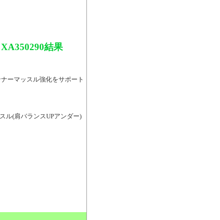
A350290結果
、インナーマッスル強化をサポート
ッスル(肩バランスUPアンダー)