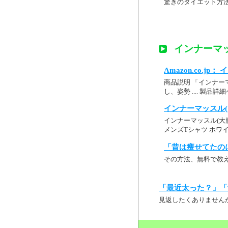
驚きのダイエット方
インナーマッ
Amazon.co.j
商品説明 「インナーマ
し、姿勢 .... 製品
インナーマッスル(
インナーマッスル(大腰筋
メンズTシャツ ホワイトS 
「昔は痩せてたの
その方法、無料で教
「最近太った？」「
見返したくありません