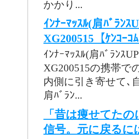
かかり...
ｲﾝﾅｰﾏｯｽﾙ(肩ﾊﾞﾗﾝｽU
XG200515【ｹﾝｺｰｺ
ｲﾝﾅｰﾏｯｽﾙ(肩ﾊﾞﾗﾝｽUPｼ
XG200515の携帯
内側に引き寄せて､自
肩ﾊﾞﾗﾝ...
「昔は痩せてたの
信号。元に戻るに