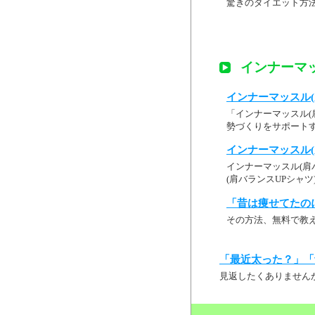
驚きのダイエット方
インナーマッ
インナーマッスル(肩
「インナーマッスル(肩
勢づくりをサポートす
インナーマッスル(肩
インナーマッスル(肩バ
(肩バランスUPシャツ)レ
「昔は痩せてたの
その方法、無料で教
「最近太った？」「
見返したくありません