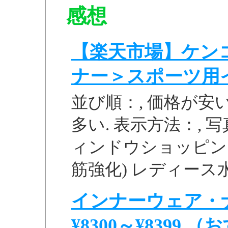
感想
【楽天市場】ケンコ
ナー＞スポーツ用
並び順：, 価格が安い
多い. 表示方法：, 写
ィンドウショッピング 
筋強化) レディース水
インナーウェア・
¥8300～¥8399 （お