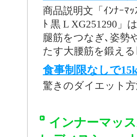
商品説明文「ｲﾝﾅｰﾏｯｽﾙ
ﾄ 黒 L XG2512
腿筋をつなぎ､姿勢
たす大腰筋を鍛えるﾄﾚｰ
食事制限なしで15k
驚きのダイエット方
インナーマッス