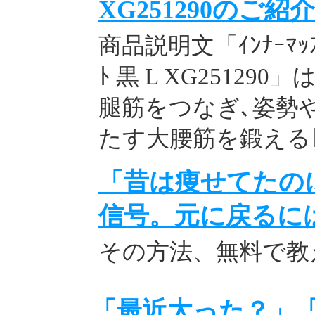
XG251290のご紹介
商品説明文「ｲﾝﾅｰﾏｯｽﾙ
ﾄ 黒 L XG2512
腿筋をつなぎ､姿勢
たす大腰筋を鍛えるﾄﾚｰ
「昔は痩せてたの
信号。元に戻るに
その方法、無料で教
「最近太った？」