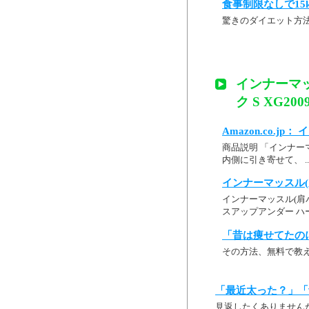
食事制限なしで15
驚きのダイエット方
インナーマ
ク S XG20
Amazon.co.j
商品説明 「インナーマ
内側に引き寄せて、 ...
インナーマッスル(
インナーマッスル(肩バ
スアップアンダー ハー
「昔は痩せてたの
その方法、無料で教
「最近太った？」「
見返したくありません