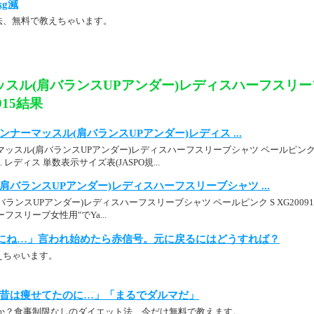
kg減
法、無料で教えちゃいます。
ッスル(肩バランスUPアンダー)レディスハーフスリー
0915結果
p： インナーマッスル(肩バランスUPアンダー)レディス ...
ッスル(肩バランスUPアンダー)レディスハーフスリーブシャツ ペールピンク L 
 レディス 単数表示サイズ表(JASPO規...
肩バランスUPアンダー)レディスハーフスリーブシャツ ...
ランスUPアンダー)レディスハーフスリーブシャツ ペールピンク S XG2009
フスリーブ女性用"でYa...
にね…」言われ始めたら赤信号。元に戻るにはどうすれば？
えちゃいます。
昔は痩せてたのに…」「まるでダルマだ」
か？食事制限なしのダイエット法、今だけ無料で教えます。