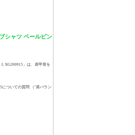
ブシャツ ペールピン
XG200915」は、肩甲骨を
15についての質問 （"肩バラン