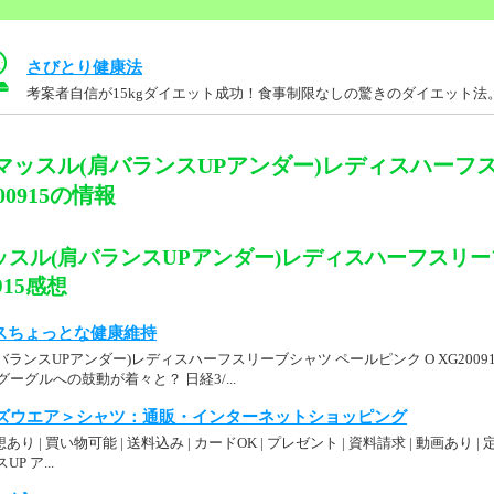
さびとり健康法
考案者自信が15kgダイエット成功！食事制限なしの驚きのダイエット法
マッスル(肩バランスUPアンダー)レディスハーフ
00915の情報
ッスル(肩バランスUPアンダー)レディスハーフスリー
0915感想
イスちょっとな健康維持
ランスUPアンダー)レディスハーフスリーブシャツ ペールピンク O XG20091
に脱グーグルへの鼓動が着々と？ 日経3/...
ズウエア＞シャツ：通販・インターネットショッピング
あり | 買い物可能 | 送料込み | カードOK | プレゼント | 資料請求 | 動画あり | 定
P ア...