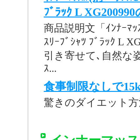
ﾌﾞﾗｯｸ L XG20099
商品説明文「ｲﾝﾅｰﾏｯｽﾙ(
ｽﾘｰﾌﾞｼｬﾂ ﾌﾞﾗｯｸ
引き寄せて､自然な姿勢
ｽ...
食事制限なしで15k
驚きのダイエット方