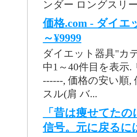
ンダー ロングスリーブ
価格.com - ダイエ
～¥9999
ダイエット器具"カテ
中1～40件目を表示. 
------, 価格の安い
スル(肩 バ...
「昔は痩せてたの
信号。元に戻るに