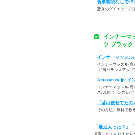
食事制限なしで15
驚きのダイエット方
インナーマ
ツ ブラック S
インナーマッスル(
インナーマッスル(肩バ
（"肩バランスアップア
Amazon.co.jp: 
インナーマッスル(肩バラ
スル(肩バランスUPア
「昔は痩せてたの
その方法、無料で教
「最近太った？」「
見返したくありません