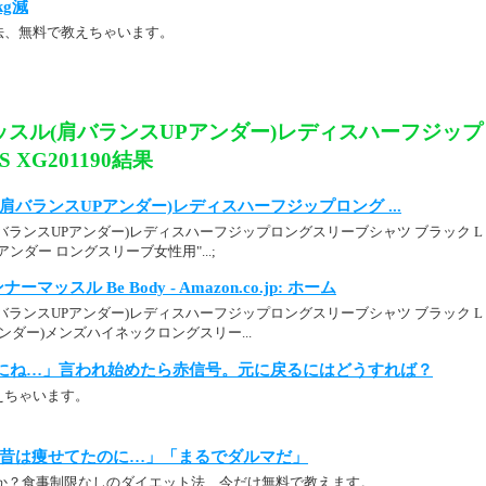
kg減
法、無料で教えちゃいます。
ッスル(肩バランスUPアンダー)レディスハーフジッ
 XG201190結果
肩バランスUPアンダー)レディスハーフジップロング ...
ランスUPアンダー)レディスハーフジップロングスリーブシャツ ブラック L X
ンダー ロングスリーブ女性用"...;
インナーマッスル Be Body - Amazon.co.jp: ホーム
ンスUPアンダー)レディスハーフジップロングスリーブシャツ ブラック L XG201
ンダー)メンズハイネックロングスリー...
にね…」言われ始めたら赤信号。元に戻るにはどうすれば？
えちゃいます。
昔は痩せてたのに…」「まるでダルマだ」
か？食事制限なしのダイエット法、今だけ無料で教えます。