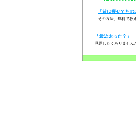
「昔は痩せてたの
その方法、無料で教
「最近太った？」「
見返したくありません