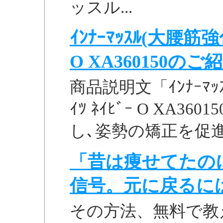
ッスル...
ｲﾝﾅｰﾏｯｽﾙ(大腰筋強化ｽ
O XA360150のご紹介
商品説明文「ｲﾝﾅｰﾏｯｽﾙ
ｲﾂ ﾈｲﾋﾞｰ O XA360
し､姿勢の矯正を促進するｽ
「昔は痩せてたの
信号。元に戻るに
その方法、無料で教