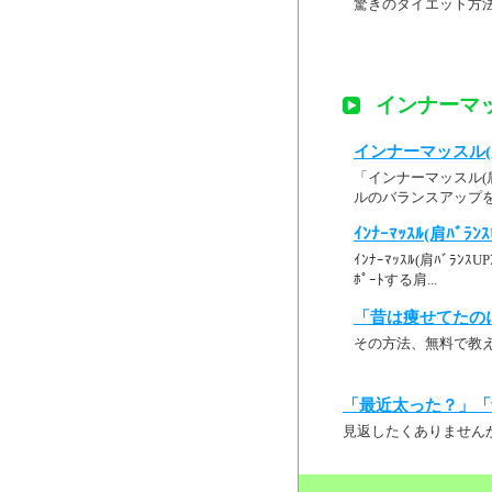
驚きのダイエット方
インナーマッ
インナーマッスル(肩
「インナーマッスル(
ルのバランスアップを
ｲﾝﾅｰﾏｯｽﾙ(肩ﾊﾞﾗﾝ
ｲﾝﾅｰﾏｯｽﾙ(肩ﾊﾞﾗﾝｽ
ﾎﾟｰﾄする肩...
「昔は痩せてたの
その方法、無料で教
「最近太った？」「
見返したくありません