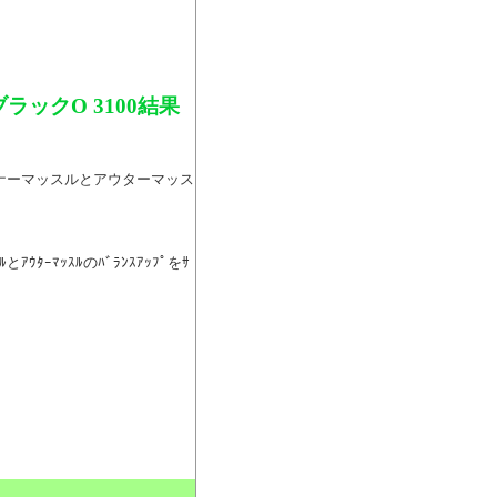
ックO 3100結果
インナーマッスルとアウターマッス
ﾙとｱｳﾀｰﾏｯｽﾙのﾊﾞﾗﾝｽｱｯﾌﾟをｻ