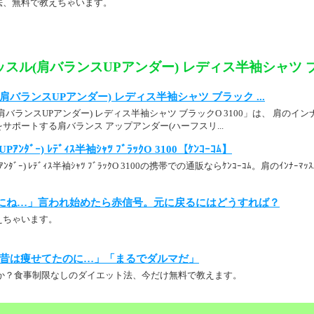
法、無料で教えちゃいます。
スル(肩バランスUPアンダー) レディス半袖シャツ ブラ
バランスUPアンダー) レディス半袖シャツ ブラック ...
肩バランスUPアンダー) レディス半袖シャツ ブラックO 3100」は、 肩の
サポートする肩バランス アップアンダー(ハーフスリ...
ｽUPｱﾝﾀﾞｰ) ﾚﾃﾞｨｽ半袖ｼｬﾂ ﾌﾞﾗｯｸO 3100【ｹﾝｺｰｺﾑ】
UPｱﾝﾀﾞｰ) ﾚﾃﾞｨｽ半袖ｼｬﾂ ﾌﾞﾗｯｸO 3100の携帯での通販ならｹﾝｺｰｺﾑ。肩のｲﾝﾅｰﾏｯｽ
にね…」言われ始めたら赤信号。元に戻るにはどうすれば？
えちゃいます。
昔は痩せてたのに…」「まるでダルマだ」
か？食事制限なしのダイエット法、今だけ無料で教えます。