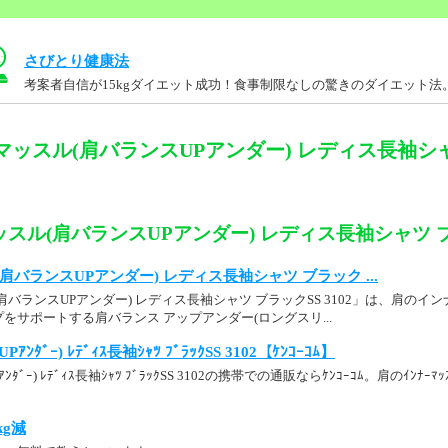
さびとり健康法
考案者自信が15kgダイエット成功！食事制限なしの驚きのダイエット法
マッスル(肩バランスUPアンダー) レディス長袖シャ
スル(肩バランスUPアンダー) レディス長袖シャツ ブラ
バランスUPアンダー) レディス長袖シャツ ブラック ...
肩バランスUPアンダー) レディス長袖シャツ ブラックSS 3102」は、肩の
をサポートする肩バランス アップアンダー(ロングスリ...
UPｱﾝﾀﾞｰ) ﾚﾃﾞｨｽ長袖ｼｬﾂ ﾌﾞﾗｯｸSS 3102【ｹﾝｺｰｺﾑ】
UPｱﾝﾀﾞｰ) ﾚﾃﾞｨｽ長袖ｼｬﾂ ﾌﾞﾗｯｸSS 3102の携帯での通販ならｹﾝｺｰｺﾑ。肩のｲﾝﾅｰﾏｯ
kg減