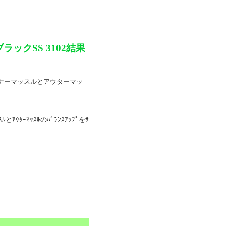
ックSS 3102結果
インナーマッスルとアウターマッ
ｽﾙとｱｳﾀｰﾏｯｽﾙのﾊﾞﾗﾝｽｱｯﾌﾟをｻ