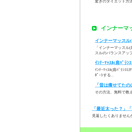
驚きのダイエット方
インナーマッ
インナーマッスル(肩
「インナーマッスル(
スルのバランスアップ
ｲﾝﾅｰﾏｯｽﾙ(肩ﾊﾞﾗﾝｽ
ｲﾝﾅｰﾏｯｽﾙ(肩ﾊﾞﾗﾝｽ
ﾎﾟｰﾄする...
「昔は痩せてたの
その方法、無料で教
「最近太った？」「
見返したくありません