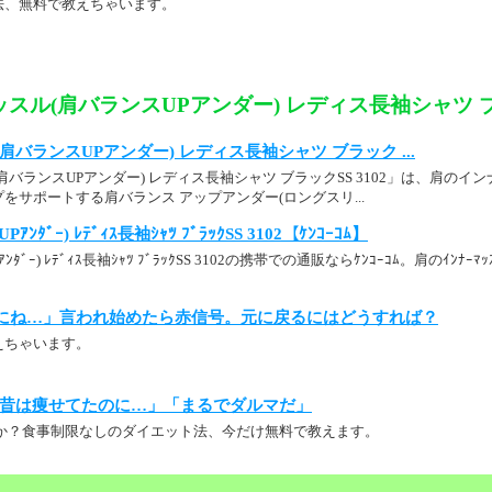
法、無料で教えちゃいます。
スル(肩バランスUPアンダー) レディス長袖シャツ ブラ
バランスUPアンダー) レディス長袖シャツ ブラック ...
肩バランスUPアンダー) レディス長袖シャツ ブラックSS 3102」は、肩の
をサポートする肩バランス アップアンダー(ロングスリ...
UPｱﾝﾀﾞｰ) ﾚﾃﾞｨｽ長袖ｼｬﾂ ﾌﾞﾗｯｸSS 3102【ｹﾝｺｰｺﾑ】
UPｱﾝﾀﾞｰ) ﾚﾃﾞｨｽ長袖ｼｬﾂ ﾌﾞﾗｯｸSS 3102の携帯での通販ならｹﾝｺｰｺﾑ。肩のｲﾝﾅｰﾏｯ
にね…」言われ始めたら赤信号。元に戻るにはどうすれば？
えちゃいます。
昔は痩せてたのに…」「まるでダルマだ」
か？食事制限なしのダイエット法、今だけ無料で教えます。