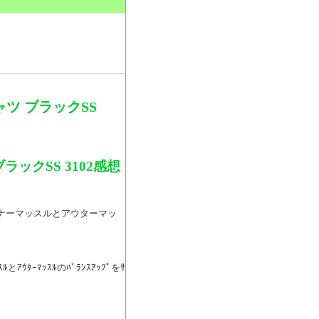
。
ツ ブラックSS
ックSS 3102感想
インナーマッスルとアウターマッ
ｽﾙとｱｳﾀｰﾏｯｽﾙのﾊﾞﾗﾝｽｱｯﾌﾟをｻ