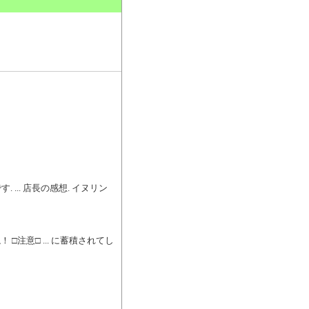
。
.. 店長の感想. イヌリン
注意□ ... に蓄積されてし