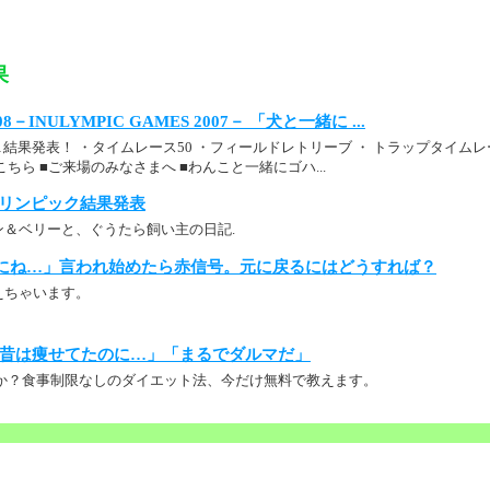
果
INULYMPIC GAMES 2007－ 「犬と一緒に ...
 ↓結果発表！ ・タイムレース50 ・フィールドレトリーブ ・ トラップタイム
ちら ■ご来場のみなさまへ ■わんこと一緒にゴハ...
ヌリンピック結果発表
ン＆ベリーと、ぐうたら飼い主の日記.
にね…」言われ始めたら赤信号。元に戻るにはどうすれば？
えちゃいます。
昔は痩せてたのに…」「まるでダルマだ」
か？食事制限なしのダイエット法、今だけ無料で教えます。