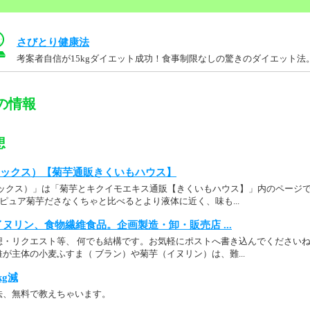
さびとり健康法
考案者自信が15kgダイエット成功！食事制限なしの驚きのダイエット法
の情報
想
マックス）【菊芋通販きくいもハウス】
ックス）」は「菊芋とキクイモエキス通販【きくいもハウス】」内のページです. .
やピュア菊芋ださなくちゃと比べるとより液体に近く、味も...
イヌリン、食物繊維食品。企画製造・卸・販売店 ...
・リクエスト等、 何でも結構です。お気軽にポストへ書き込んでくださいね！ □
が主体の小麦ふすま（ ブラン）や菊芋（イヌリン）は、難...
kg減
法、無料で教えちゃいます。