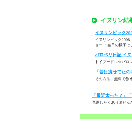
イヌリン結
イヌリンピック2008－
イヌリンピック2008
ョー ・当日の様子はこ
バロベリ日記 イ
トイプードル☆バロ
「昔は痩せてたの
その方法、無料で教
「最近太った？」「
見返したくありません