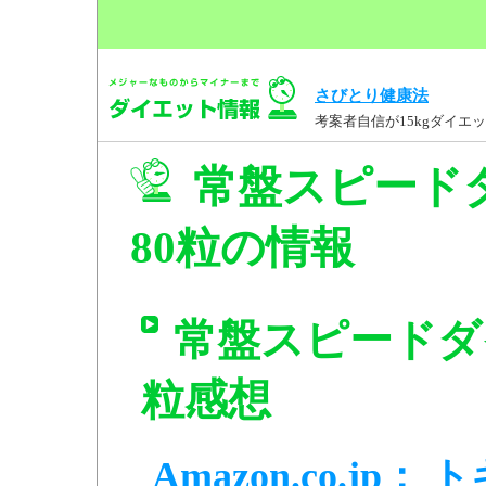
さびとり健康法
考案者自信が15kgダイ
常盤スピード
80粒の情報
常盤スピードダイ
粒感想
Amazon.co.j