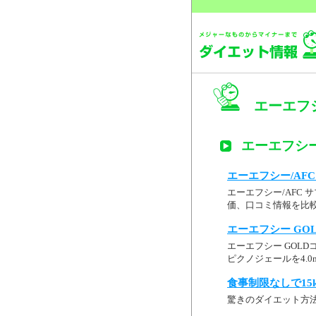
エーエフシ
エーエフシー
エーエフシー/AFC
エーエフシー/AFC 
価、口コミ情報を比
エーエフシー GO
エーエフシー GOLD
ピクノジェールを4.0
食事制限なしで15
驚きのダイエット方