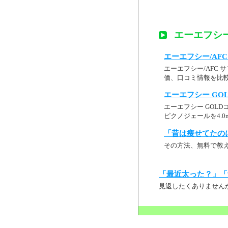
エーエフシー
エーエフシー/AFC
エーエフシー/AFC 
価、口コミ情報を比
エーエフシー GO
エーエフシー GOLD
ピクノジェールを4.0
「昔は痩せてたの
その方法、無料で教
「最近太った？」「
見返したくありません