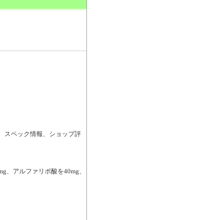
。
価格、スペック情報、ショップ評
mg、アルファリポ酸を40mg、