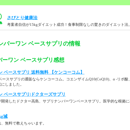
さびとり健康法
考案者自信が15kgダイエット成功！食事制限なしの驚きのダイエット法
ンバーワン ベースサプリの情報
バーワン ベースサプリ感想
 ベースサプリ 送料無料 【ケンコーコム】
ースサプリの通販ならケンコーコム。コエンザイムQ10(CoQ10)、α -リポ
状にしました。
ン ベースサプリ|ドクターズサプリ
が開発したドクター高島、サプリナンバーワンベースサプリ。医学的な根拠に
kg減
法、無料で教えちゃいます。