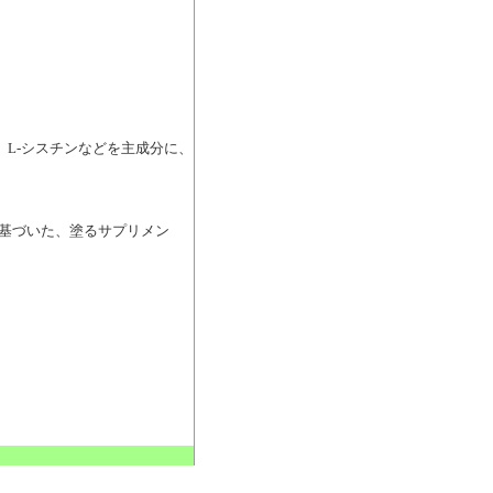
酸、L-シスチンなどを主成分に、
基づいた、塗るサプリメン