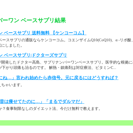
バーワン ベースサプリ結果
 ベースサプリ 送料無料 【ケンコーコム】
ースサプリの通販ならケンコーコム。コエンザイムQ10(CoQ10)、α -リポ
状にしました。
ン ベースサプリ|ドクターズサプリ
が開発したドクター高島、サプリナンバーワンベースサプリ。医学的な根拠に
、熱が下がり頭痛も治るのです。 解熱・鎮痛剤は対症療法、ビタミンC...
にね…」言われ始めたら赤信号。元に戻るにはどうすれば？
えちゃいます。
昔は痩せてたのに…」「まるでダルマだ」
か？食事制限なしのダイエット法、今だけ無料で教えます。