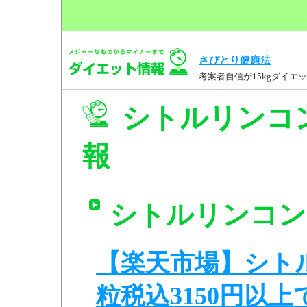
さびとり健康法
考案者自信が15kgダイ
シトルリンコン
報
シトルリンコンプ
【楽天市場】シトル
粒税込3150円以上で