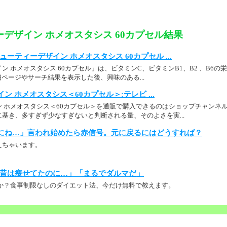
デザイン ホメオスタシス 60カプセル結果
p： ビューティーデザイン ホメオスタシス 60カプセル ...
ン ホメオスタシス 60カプセル」は、ビタミンC、ビタミンB1、B2 、B6
製品詳細ページやサーチ結果を表示した後、興味のある...
ン ホメオスタシス＜60カプセル＞:テレビ ...
 ホメオスタシス＜60カプセル＞を通販で購入できるのはショップチャンネル。 
基き、多すぎず少なすぎないと判断される量、そのよさを実...
にね…」言われ始めたら赤信号。元に戻るにはどうすれば？
えちゃいます。
昔は痩せてたのに…」「まるでダルマだ」
か？食事制限なしのダイエット法、今だけ無料で教えます。