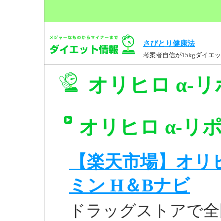
さびとり健康法
考案者自信が15kgダイ
オリヒロ α-リ
オリヒロ α-リポ
【楽天市場】オリヒ
ミン H＆Bナビ
ドラッグストアで全